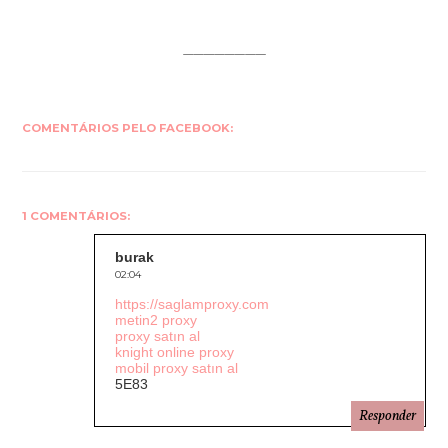
COMENTÁRIOS PELO FACEBOOK:
1 COMENTÁRIOS:
burak
02:04
https://saglamproxy.com
metin2 proxy
proxy satın al
knight online proxy
mobil proxy satın al
5E83
Responder