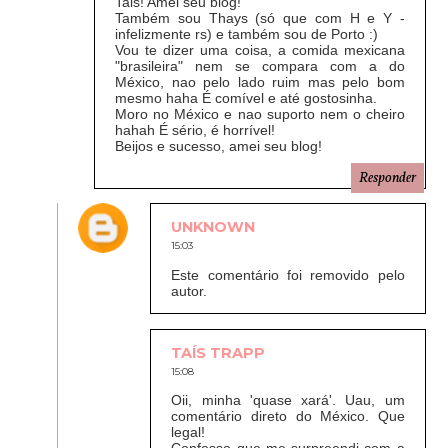
Tais! Amei seu blog!
Também sou Thays (só que com H e Y -
infelizmente rs) e também sou de Porto :)
Vou te dizer uma coisa, a comida mexicana
"brasileira" nem se compara com a do
México, nao pelo lado ruim mas pelo bom
mesmo haha É comível e até gostosinha.
Moro no México e nao suporto nem o cheiro
hahah É sério, é horrível!
Beijos e sucesso, amei seu blog!
Responder
UNKNOWN
15:03
Este comentário foi removido pelo
autor.
TAÍS TRAPP
15:08
Oii, minha 'quase xará'. Uau, um
comentário direto do México. Que
legal!