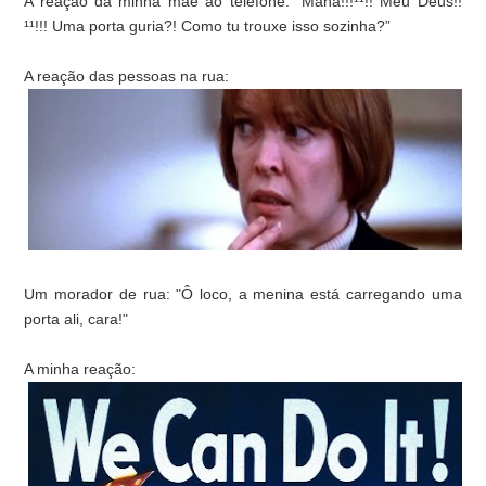
A reação da minha mãe ao telefone: “Mana!!!¹¹!! Meu Deus!!
¹¹!!! Uma porta guria?! Como tu trouxe isso sozinha?”
A reação das pessoas na rua:
Um morador de rua: "Ô loco, a menina está carregando uma
porta ali, cara!"
A minha reação: