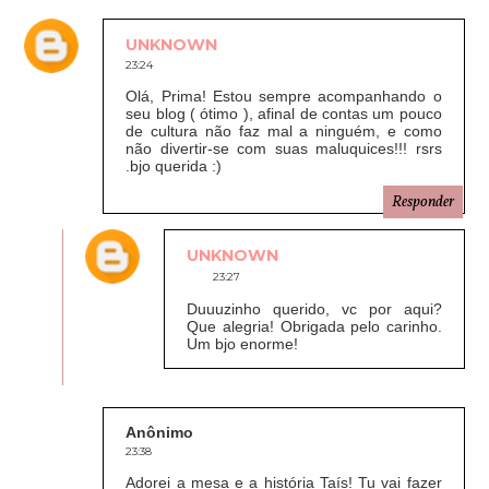
UNKNOWN
23:24
Olá, Prima! Estou sempre acompanhando o
seu blog ( ótimo ), afinal de contas um pouco
de cultura não faz mal a ninguém, e como
não divertir-se com suas maluquices!!! rsrs
.bjo querida :)
Responder
UNKNOWN
23:27
Duuuzinho querido, vc por aqui?
Que alegria! Obrigada pelo carinho.
Um bjo enorme!
Anônimo
23:38
Adorei a mesa e a história Taís! Tu vai fazer