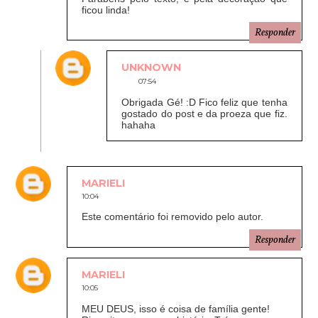
ficou linda!
Responder
UNKNOWN
07:54
Obrigada Gé! :D Fico feliz que tenha
gostado do post e da proeza que fiz.
hahaha
MARIELI
10:04
Este comentário foi removido pelo autor.
Responder
MARIELI
10:05
MEU DEUS, isso é coisa de família gente!