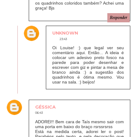
os quadrinhos coloridos também? Achei uma
graça! Bjs
Responder
UNKNOWN
23:43
Oi Louise! :) que legal ver seu
comentário aqui. Então... A ideia é
colocar um adesivo preto fosco na
parede para poder desenhar e
escrever com giz e pintar a mesa de
branco ainda :) a sugestão dos
quadrinhos é ótima mesmo. Vou
usar na sala. :) beijos!
GÉSSICA
06:43
ADOREI!! Bem cara de Taís mesmo sair com
uma porta em baixo do braço rsrssrsrss
Está na medida certa, adorei ler o post!
Parabéns pelo texto, e pela decoração que