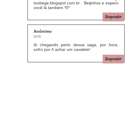
toobege.blogspot.com.br . Beijinhos e espero
você lá também *0*
Responder
Anônimo
02:33
tô chegando perto dessa saga, por hora,
sofro por ñ achar um cavalete!
Responder