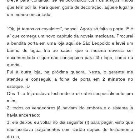
breve para continuar se emocionando com os artigos lindos
que tem por lá. Para quem gosta de decoração, aquele lugar é
um mundo encantado!
“Ok, já temos os cavaletes”, pensei. Agora só falta a porta. E é
aí que começa um novo capítulo da novela mexicana. Procurei
a bendita porta em uma loja aqui de São Leopoldo e levei um
banho de água fria ao saber que a mesma deveria ser
encomendada e que não conseguiria para tão logo, como eu
queria.
Fui à outra loja, na próxima quadra. Nesta, o gerente me
atendeu e conseguiu a folha de porta em
2 minutos
no
estoque. :D
Obs 1: a loja estava fechando e ele abriu especialmente pra
mim;
2: todos os vendedores já haviam ido embora e o sistema já
havia encerrado;
3: ele deixou eu voltar no dia seguinte (!) para pagar, visto que
não aceitava pagamentos com cartão depois do fechamento
do dia;