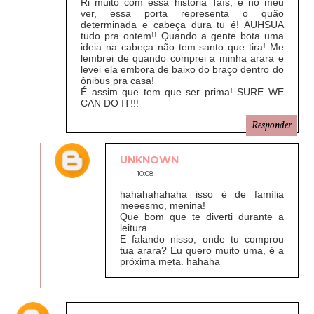
Ri muito com essa história Taís, e no meu
ver, essa porta representa o quão
determinada e cabeça dura tu é! AUHSUA
tudo pra ontem!! Quando a gente bota uma
ideia na cabeça não tem santo que tira! Me
lembrei de quando comprei a minha arara e
levei ela embora de baixo do braço dentro do
ônibus pra casa!
É assim que tem que ser prima! SURE WE
CAN DO IT!!!
Responder
UNKNOWN
10:08
hahahahahaha isso é de família
meeesmo, menina!
Que bom que te diverti durante a
leitura.
E falando nisso, onde tu comprou
tua arara? Eu quero muito uma, é a
próxima meta. hahaha