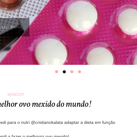
LO - BAHIA.
15/03/2017
melhor ovo mexido do mundo!
di para o nutri @cristianokalata adaptar a dieta em função
ndi a fazer o melhorrrr ovo mexido!