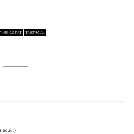
IT MENOS FAT
TAISPECIAL
 aqui. :)