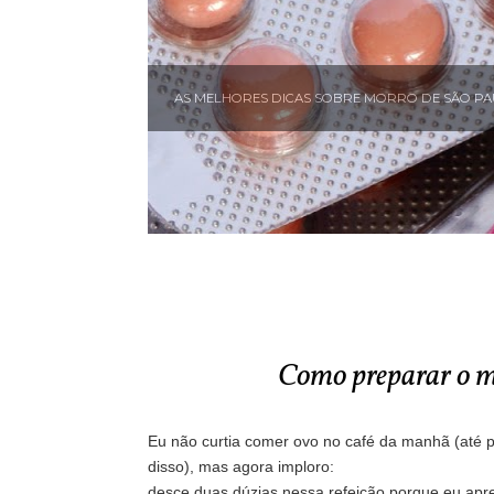
AS MELHORES DICAS SOBRE MORRO DE SÃO PAU
Como preparar o 
Eu não curtia comer ovo no café da manhã (até pe
disso), mas agora imploro:
desce duas dúzias nessa refeição porque eu apre